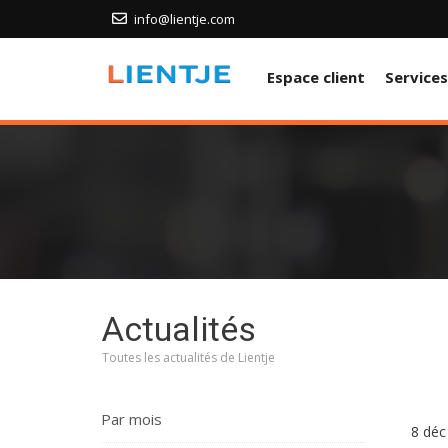
info@lientje.com
Espace client
Service
Actualités
Toutes les actualités de Lientje
Par mois
8 déc