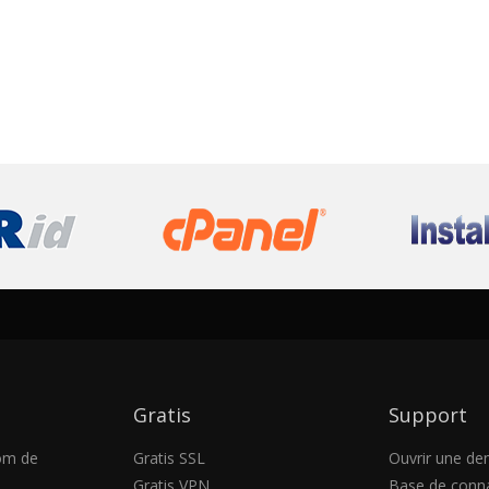
Gratis
Support
om de
Gratis SSL
Ouvrir une d
Gratis VPN
Base de conn