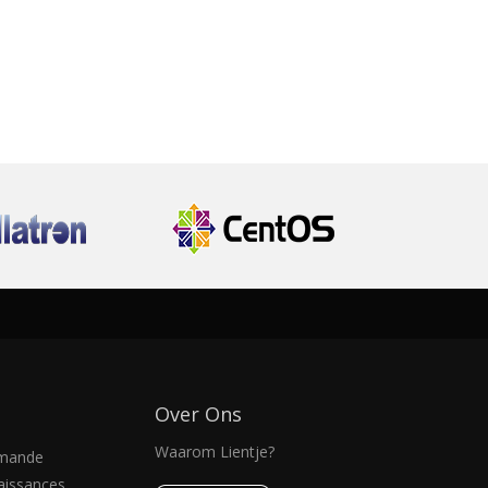
Over Ons
Waarom Lientje?
emande
aissances