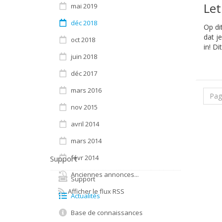
Let
mai 2019
déc 2018
Op di
dat j
oct 2018
in! Di
juin 2018
déc 2017
mars 2016
Pag
nov 2015
avril 2014
mars 2014
févr 2014
Support
Anciennes annonces...
Support
Afficher le flux RSS
Actualités
Base de connaissances