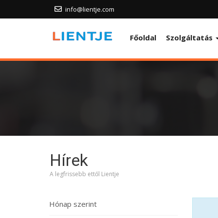
info@lientje.com
Főoldal
Szolgáltatás
Hírek
A legfrissebb ettől Lientje
Hónap szerint