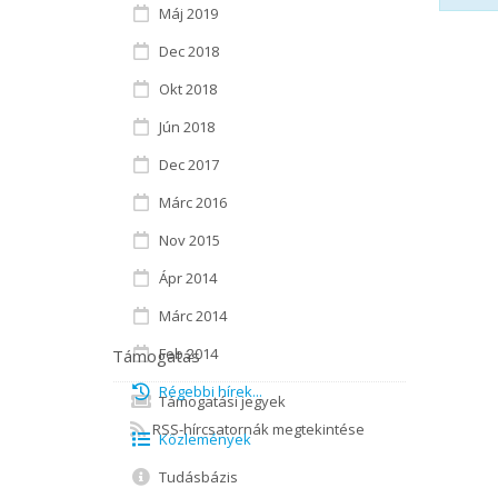
Máj 2019
Dec 2018
Okt 2018
Jún 2018
Dec 2017
Márc 2016
Nov 2015
Ápr 2014
Márc 2014
Feb 2014
Támogatás
Régebbi hírek...
Támogatási jegyek
RSS-hírcsatornák megtekintése
Közlemények
Tudásbázis