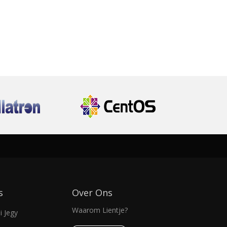
s
Over Ons
Waarom Lientje?
 Jegy