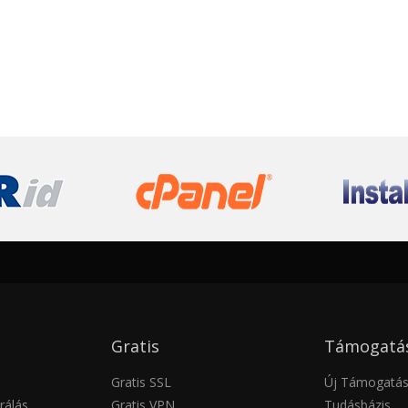
Gratis
Támogatá
Gratis SSL
Új Támogatási
rálás
Gratis VPN
Tudásbázis