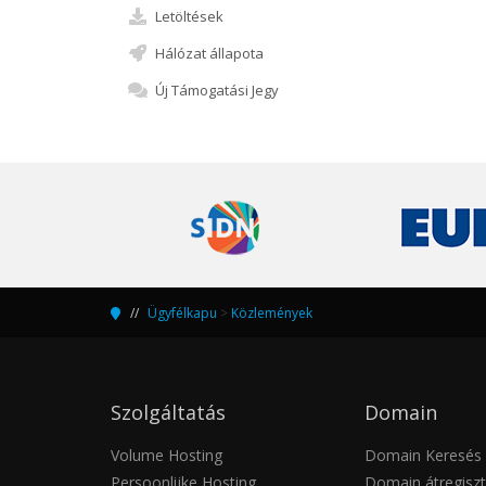
Letöltések
Hálózat állapota
Új Támogatási Jegy
Ügyfélkapu
>
Közlemények
Szolgáltatás
Domain
Volume Hosting
Domain Keresés
Persoonlijke Hosting
Domain átregiszt