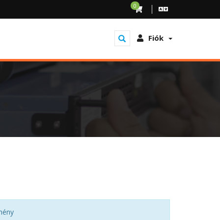
0
Fiók
mény