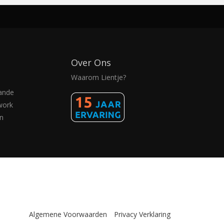
Over Ons
Waarom Lientje?
ande
work
n
Algemene Voorwaarden
Privacy Verklaring