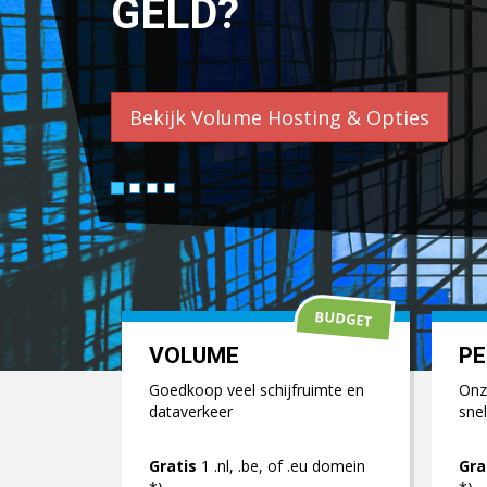
WORDPRESS.
Bekijk Wordpress Hosting & Opties
BUDGET
VOLUME
PE
Goedkoop veel schijfruimte en
Onze
dataverkeer
snel
Gratis
1 .nl, .be, of .eu domein
Gra