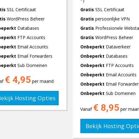
*)
tis
SSL Certificaat
Gratis
SSL Certificaat
tis
WordPress Beheer
Gratis
persoonlijke VPN
beperkt
Databases
Gratis
Professionele Websta
beperkt
FTP Accounts
Gratis
WordPress Beheer
beperkt
Email Accounts
Onbeperkt
Dataverkeer
beperkt
Email Forwarders
Onbeperkt
Databases
beperkt
Sub Domeinen
Onbeperkt
FTP Accounts
Onbeperkt
Email Accounts
€ 4,95
af
per maand
Onbeperkt
Email Forwarder
Onbeperkt
Sub Domeinen
ekijk Hosting Opties
€ 8,95
Vanaf
per maa
Bekijk Hosting Opti