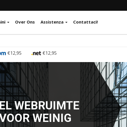
ini
Over Ons
Assistenza
Contattaci!
€12,95
€12,95
GE HOSTING
HT VOOR