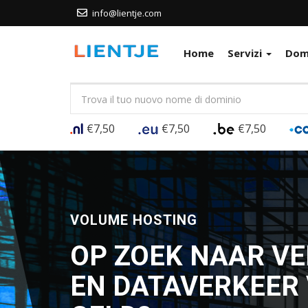
info@lientje.com
Home
Servizi
Dom
€7,50
€7,50
€7,50
WORDPRESS HOSTING
SNELLE EN VEILI
SPECIAL INGERIC