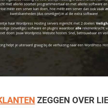
richt met allerlei soorten programmeertaal en met allerlei software e
: Hoe méér een server kan doen, hoe méér een server dan ook vaak
m
kwetsbareheden (dus onveiliger) in al die extra software!
ntje haar Wordpress Hosting servers ingericht met 2 doelen:
Veiligh
odige (onveilige) software en plugins waardoor
alle
rekenenkracht va
oet doen: Jouw Wordpress Website hosten. Snel, betrouwbaar en veili
ting helpt je uiteraard graag bij de verhuizing naar een WordPress Hos
KLANTEN
ZEGGEN OVER LI