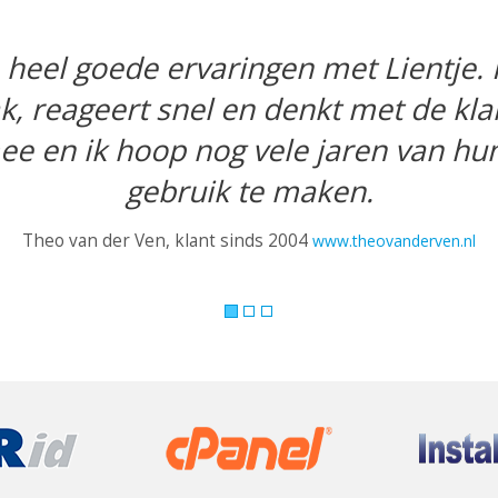
Goedkoop en heel goed.
g niet hoe het kan maar profiteer er
Liesbeth Joosten, klant sinds 2003
www.lijoo.com