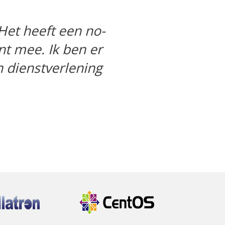
Next
 van.