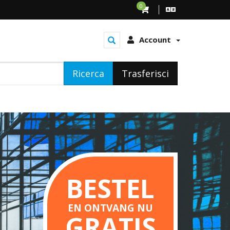
0
Account
Ricerca
Trasferisci
BESTEL
EN ONTVANG NU
GRATIS