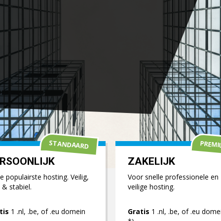
STANDAARD
PREM
RSOONLIJK
ZAKELIJK
 populairste hosting. Veilig,
Voor snelle professionele en
 & stabiel.
veilige hosting.
tis
1 .nl, .be, of .eu domein
Gratis
1 .nl, .be, of .eu dome