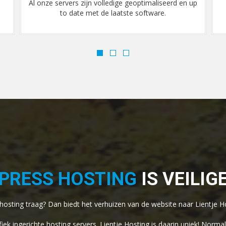
up
Als onze servers worden beschermd met extra
beveiligings- en antispam-software.
DPRESS HOSTING
IS VEILIG
 hosting traag? Dan biedt het verhuizen van de website naar Lientje H
ek ingerichte hosting servers. Lientje Hosting is daarin uniek! Nor