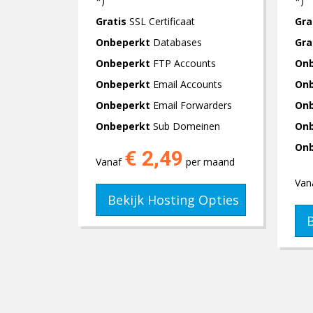
*)
*)
Gratis
SSL Certificaat
Gra
Onbeperkt
Databases
Gra
Onbeperkt
FTP Accounts
On
Onbeperkt
Email Accounts
On
Onbeperkt
Email Forwarders
On
Onbeperkt
Sub Domeinen
On
On
€ 2,49
Vanaf
per maand
Van
Bekijk Hosting Opties
B