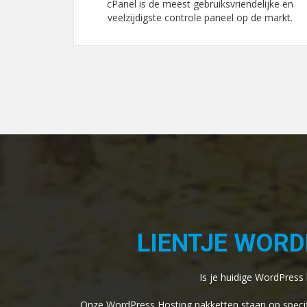
lijke en
Al onze servers zijn volledige geoptimaliseerd en 
e markt.
to date met de laatste software.
LIENTJE WOR
Is je huidige WordPress
Onze WordPress Hosting pakketten staan op specifi