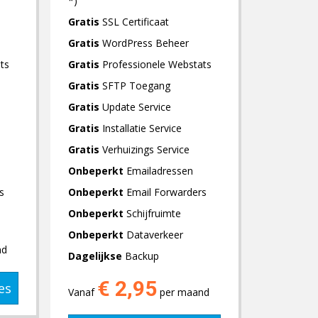
*)
Gratis
SSL Certificaat
Gratis
WordPress Beheer
ts
Gratis
Professionele Webstats
Gratis
SFTP Toegang
Gratis
Update Service
Gratis
Installatie Service
Gratis
Verhuizings Service
Onbeperkt
Emailadressen
s
Onbeperkt
Email Forwarders
Onbeperkt
Schijfruimte
Onbeperkt
Dataverkeer
nd
Dagelijkse
Backup
€ 2,95
es
Vanaf
per maand