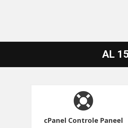
AL 1
aneel
Server Optimalisatie