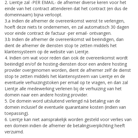
2. Lientje zal -PER EMAIL- de afnemer diverse keren voor het
einde van het contract attenderen dat het contract (en dus de
domeinnaam) bijna verloopt.
3.a Indien de afnemer de overeenkomst wenst te verlengen,
hoeft deze niets te ondernemen, en zal automatisch 30 dagen
voor einde contract de factuur -per email- ontvangen.
3.b Indien de afnemer de overeenkomst wil beëindigen, dan
dient de afnemer de diensten stop te zetten middels het
klantensysteem op de website van Lientje.
4. Indien om wat voor reden dan ook de overeenkomst wordt
beëindigd en/of de hosting-diensten door een andere hosting
provider overgenomen worden, dient de afnemer zelf de dienst
stop te zetten middels het klantensysteem van Lientje en de
eventuele verhuizingstoken per email op te vragen, en dan zal
Lientje alle medewerking verlenen bij de verhuizing van het
domein naar een andere hosting provider.
5. De domein word uitsluitend verlengd ná betaling van de
domein inclusief de eventuele quarantaine kosten (indien van
toepassing).
6. Lientje kan niet aansprakelijk worden gesteld voor verlies van
een domein indien de afnemer de betalingsverplichting heeft
verzuimd.