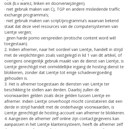
ook (b.v warez, linken en doorverwijzingen).
· niet gebruik maken van CJ, TGP en andere misleidende traffic
exchange programma’s;
· niet gebruik maken van script/programma’s waarvan bekend
staat dat deze veel resources van de computersystemen van
Lientje vergen;
· geen harde porno verspreiden (erotische content word wél
toegestaan).
2. Indien afnemer, naar het oordeel van Lientje, handelt in strijd
met de verplichtingen zoals vastgelegd in lid 1 van dit artikel, of
overigens oneigenlijk gebruik maakt van de dienst van Lientje, is
Lientje gerechtigd met onmiddellijke ingang de hosting-dienst te
blokkeren, zonder dat Lientje tot enige schadevergoeding
gehouden is.
3. Het is afnemer toegestaan de diensten van Lientje ter
beschikking te stellen aan derden. Daarbij zullen de
voorwaarden gelden zoals deze gelden tussen Lientje en
afnemer. Indien Lientje onverhoopt mocht constateren dat een
derde in strijd handelt met de onderhavige voorwaarden, is
Lientje gerechtigd de hosting-account van afnemer te blokkeren.
4. Aangezien de afnemer zelf online zijn contactgegevens kan
aanpassen in het Lientje klantensysteem, heeft de afnemer zelf