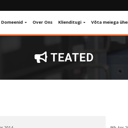
Domeenid
Over Ons
Klienditugi
Võta meiega ühe
TEATED
pr 2014
9th Apr 