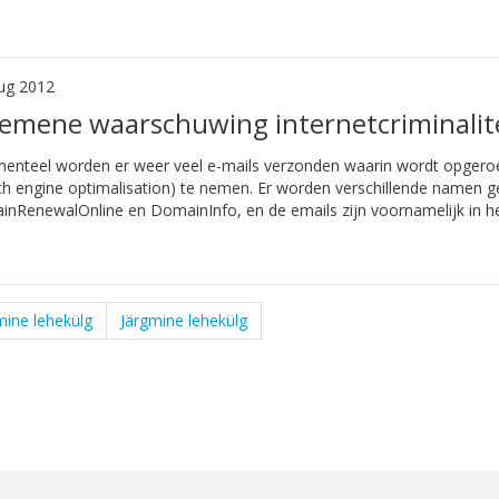
ug 2012
emene waarschuwing internetcriminalite
teel worden er weer veel e-mails verzonden waarin wordt opgero
ch engine optimalisation) te nemen. Er worden verschillende namen 
nRenewalOnline en DomainInfo, en de emails zijn voornamelijk in het 
mine lehekülg
Järgmine lehekülg