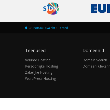
Portaali avaleht
>
Teated
Teenused
Domeenid
Volume Hosting
Domain Search
Persoonlijke Hosting
Domeeni ülekan
Zakelijke Hosting
WordPress Hosting