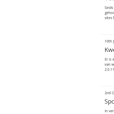
Sinds
gehoo
sites
10th 
Kwe
Er is
van w
2.0.1
2nd O
Sp
In ve