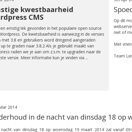
nstige kwestbaarheid
Spoe
rdpress CMS
Op dit m
webserver
 een ernstig lek gevonden in het populaire open source
niet of mo
ordpress. De kwetsbaarheid is aanwezig in de versies
n met 3.8 en gebruikers word dringend aangeraden
Met vrien
t up te graden naar 3.8.2 Als je gebruikt maakt van
ress raden we je aan om z.s.m. te upgraden naar de
Team Lie
te versie. Meer informatie kun je vinden via ...
Mar 2014
erhoud in de nacht van dinsdag 18 op
 nacht van dinsdag 18 op woensdag 19 maart 2014 zal vanaf 00