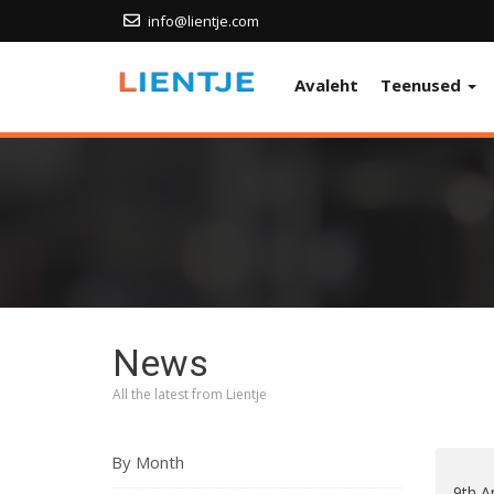
info@lientje.com
Avaleht
Teenused
News
All the latest from Lientje
By Month
9th A