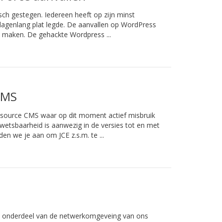
sch gestegen. Iedereen heeft op zijn minst
dagenlang plat legde. De aanvallen op WordPress
te maken. De gehackte Wordpress ...
CMS
n source CMS waar op dit moment actief misbruik
etsbaarheid is aanwezig in de versies tot en met
en we je aan om JCE z.s.m. te ...
al onderdeel van de netwerkomgeveing van ons