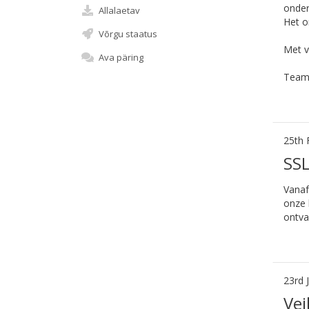
onder
Allalaetav
Het o
Võrgu staatus
Met v
Ava päring
Team 
25th 
SSL
Vanaf
onze 
ontva
23rd 
Vei