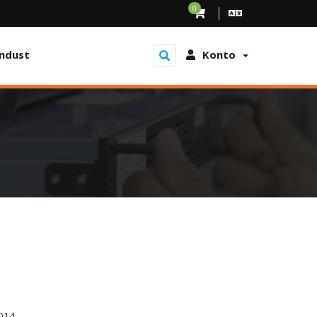
0
ndust
Konto
2014