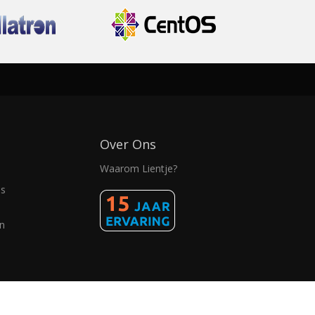
i
Over Ons
Waarom Lientje?
as
n