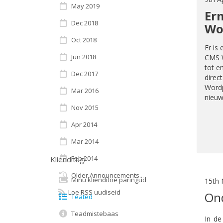
May 2019
Er
Dec 2018
Wo
Oct 2018
Er is
Jun 2018
CMS W
tot e
Dec 2017
direc
Wordp
Mar 2016
nieuws
Nov 2015
Apr 2014
Mar 2014
Feb 2014
Klienditugi
Older Announcements...
Minu klienditoe päringud
15th 
Loe RSS uudiseid
Ond
Teated
Teadmistebaas
In de