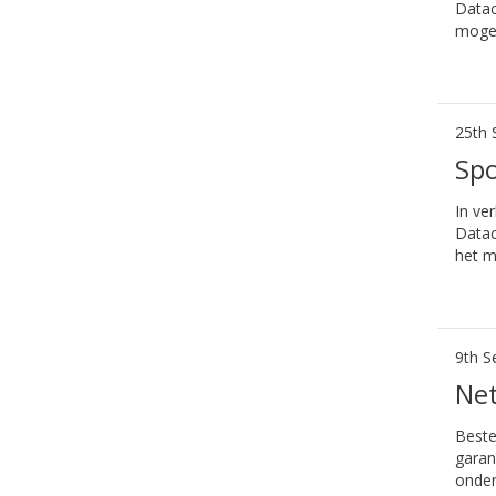
Datac
mogel
25th 
Sp
In ve
Datac
het m
9th S
Ne
Beste
garan
onder