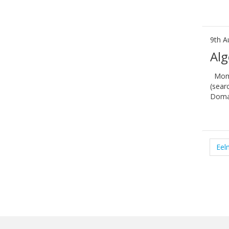
9th A
Alg
Momen
(sear
Domai
Eel