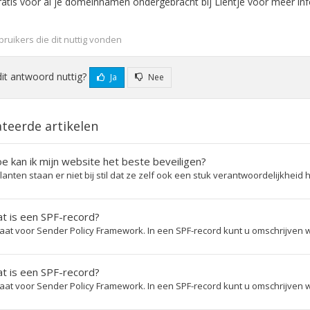
ratis voor al je domeinnamen ondergebracht bij Lientje voor meer in
ruikers die dit nuttig vonden
it antwoord nuttig?
Ja
Nee
teerde artikelen
 kan ik mijn website het beste beveiligen?
lanten staan er niet bij stil dat ze zelf ook een stuk verantwoordelijkheid 
t is een SPF-record?
taat voor Sender Policy Framework. In een SPF-record kunt u omschrijven 
t is een SPF-record?
taat voor Sender Policy Framework. In een SPF-record kunt u omschrijven 