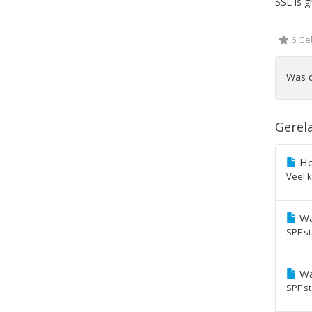
SSL is g
6 Geb
Was d
Gerela
Hoe
Veel k
Wa
SPF s
Wa
SPF s