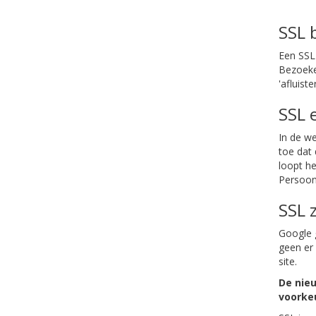
SSL 
Een SSL 
Bezoeke
'afluist
SSL 
In de we
toe dat 
loopt he
Persoon
SSL 
Google 
geen er 
site.
De nie
voorke