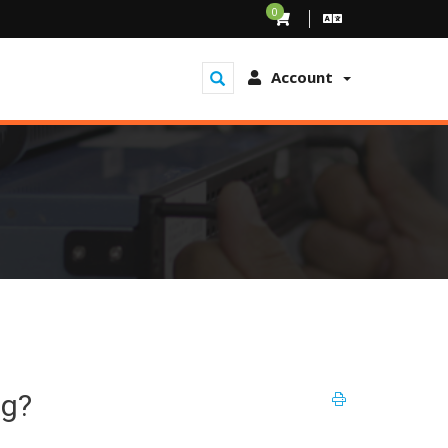
0
Account
ig?