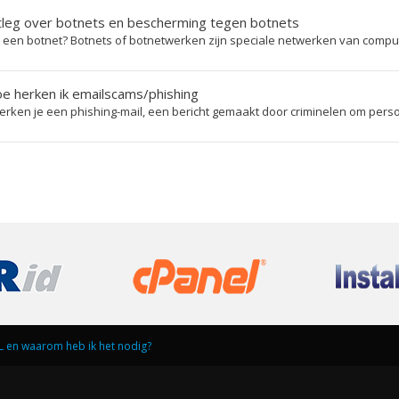
leg over botnets en bescherming tegen botnets
 een botnet? Botnets of botnetwerken zijn speciale netwerken van compute
 herken ik emailscams/phishing
rken je een phishing-mail, een bericht gemaakt door criminelen om persoo
SL en waarom heb ik het nodig?