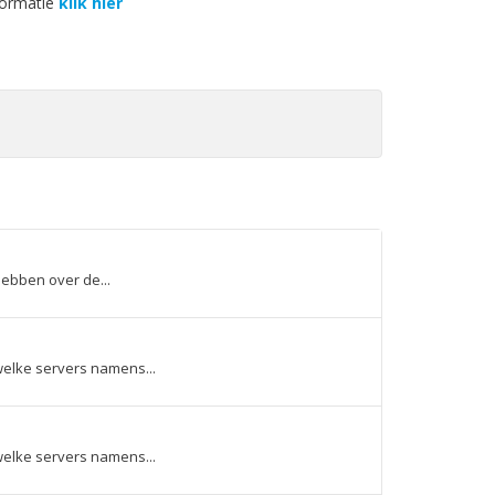
formatie
klik hier
hebben over de...
welke servers namens...
welke servers namens...