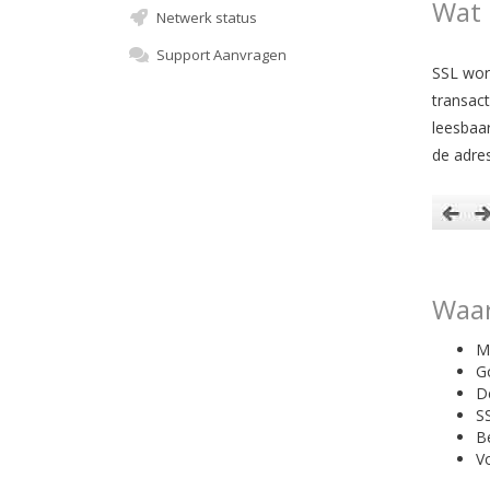
Wat 
Netwerk status
Support Aanvragen
SSL word
transact
leesbaar
de adres
Waar
Me
Go
D
SS
B
V