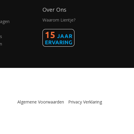
Over Ons
Waarom Lientje?
ragen
s
n
Algemene Voorwaarden
Privacy Verklaring