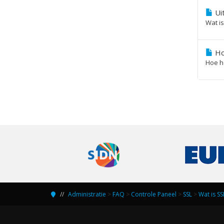
Uit
Wat is
Hoe
Hoe he
Administratie
>
FAQ
>
Controle Paneel
>
SSL
>
Wat is S