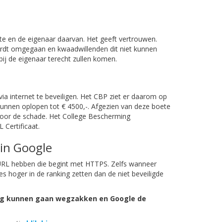
site en de eigenaar daarvan. Het geeft vertrouwen.
rdt omgegaan en kwaadwillenden dit niet kunnen
bij de eigenaar terecht zullen komen.
ia internet te beveiligen. Het CBP ziet er daarom op
 kunnen oplopen tot € 4500,-. Afgezien van deze boete
n voor de schade. Het College Bescherming
Certificaat.
 in Google
n URL hebben die begint met HTTPS. Zelfs wanneer
tes hoger in de ranking zetten dan de niet beveiligde
king kunnen gaan wegzakken en Google de