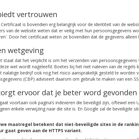
biedt vertrouwen
Certificaat is bovendien erg belangrijk voor de identiteit van de web
rs van de website weten dat er veilig met hun persoonsgegevens wo
eren'. Door het certificaat weten ze bovendien dat de gegevens alleen 
en wetgeving
t staat dat het verplicht is om het verzenden van persoonsgegevens v
deze wet wordt nageleefd. Boetes bij het niet naleven van de regels
t nalatige bedrijf ook nog het risico aansprakelijk gesteld te worde
sgegevens (CBP) adviseert daarom om gebruik te maken van een SSL 
zorgt ervoor dat je beter word gevonden
gaat voortaan ook pagina’s indexeren die beveiligd zijn, oftewel ee
geen enkele verwijzing naar die site is. En Google zal de beveiligde si
uwe maatregel betekent dat niet-beveiligde sites in de ran
ur gaat geven aan de HTTPS variant.