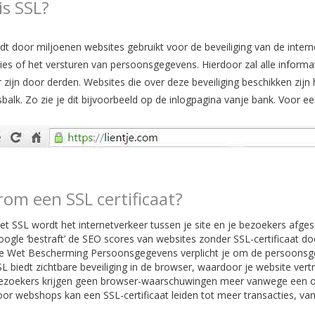
is SSL?
t door miljoenen websites gebruikt voor de beveiliging van de interne
ies of het versturen van persoonsgegevens. Hierdoor zal alle informati
 zijn door derden. Websites die over deze beveiliging beschikken zijn 
balk. Zo zie je dit bijvoorbeeld op de inlogpagina vanje bank. Voor ee
om een SSL certificaat?
t SSL wordt het internetverkeer tussen je site en je bezoekers afges
ogle ‘bestraft’ de SEO scores van websites zonder SSL-certificaat do
e Wet Bescherming Persoonsgegevens verplicht je om de persoonsgeg
L biedt zichtbare beveiliging in de browser, waardoor je website vertr
ezoekers krijgen geen browser-waarschuwingen meer vanwege een onvei
oor webshops kan een SSL-certificaat leiden tot meer transacties, 