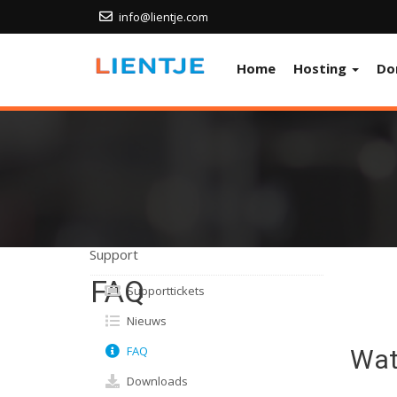
info@lientje.com
Home
Hosting
Do
Support
FAQ
Supporttickets
Nieuws
FAQ
Wat
Downloads