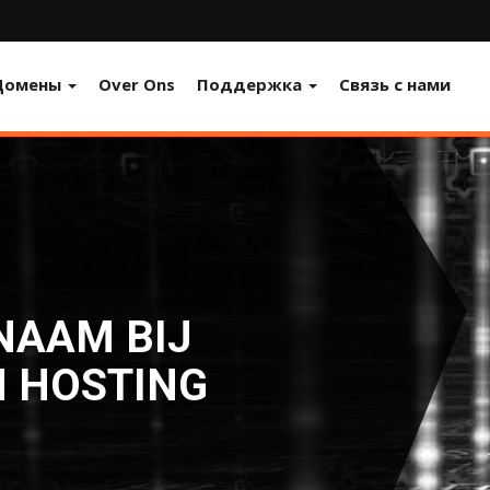
Домены
Over Ons
Поддержка
Связь с нами
NAAM BIJ
N HOSTING