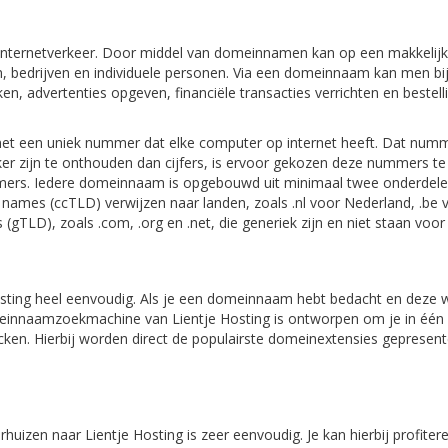
 internetverkeer. Door middel van domeinnamen kan op een makkelij
n, bedrijven en individuele personen. Via een domeinnaam kan men bij
jken, advertenties opgeven, financiële transacties verrichten en be
een uniek nummer dat elke computer op internet heeft. Dat nummer h
er zijn te onthouden dan cijfers, is ervoor gekozen deze nummers t
rs. Iedere domeinnaam is opgebouwd uit minimaal twee onderdelen
ames (ccTLD) verwijzen naar landen, zoals .nl voor Nederland, .be v
(gTLD), zoals .com, .org en .net, die generiek zijn en niet staan voor
sting heel eenvoudig. Als je een domeinnaam hebt bedacht en deze wil
 domeinnaamzoekmachine van Lientje Hosting is ontworpen om je in één
en. Hierbij worden direct de populairste domeinextensies gepresente
zen naar Lientje Hosting is zeer eenvoudig. Je kan hierbij profitere