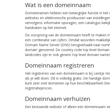
Wat is een domeinnaam
Domeinnamen hebben een belangrijke functie in het
websites en elektronische postbussen van instellinge
vervolgens: informatie opvragen, een catalogus beki
handvaten op het internet.
De oorsprong van de domeinnaam heeft te maken met 
een combinatie van cijfers. Omdat woorden makkelijk
Domain Name Server (DNS) terugvertaald naar numme
domain’ genoemd. De country code top level domain n
landcodes zijn er ook generic top level domain names 
Domeinnaam registreren
Het registreren van een domeinnaam is bij Lientje Ho
als je wilt doen. Dit is volledig gratis. De handige
kunt zeer snel domeinen op hun beschikbaarheid check
registratieproces.
Domeinnaam verhuizen
Een bestaande website of alleen een domeinnaam verhui