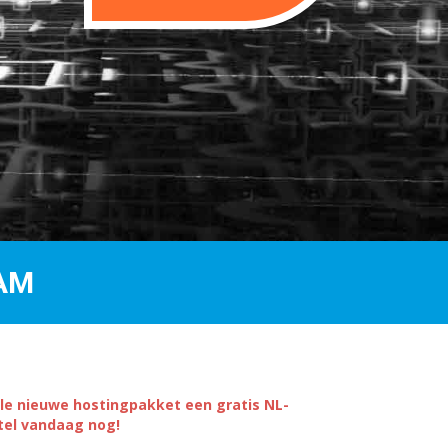
AAM
 alle nieuwe hostingpakket een gratis NL-
tel vandaag nog!