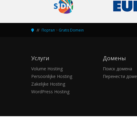
Портал
>
Gratis Domein
Услуги
Домены
Volume Hosting
Поиск домена
Persoonlijke Hosting
Перенести доме
Zakelijke Hosting
WordPress Hosting