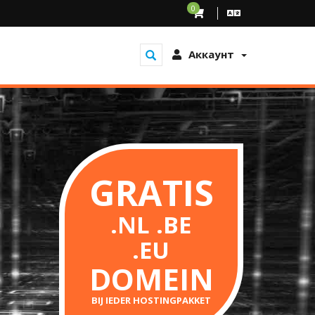
0
Аккаунт
GRATIS
.NL .BE
.EU
DOMEIN
BIJ IEDER HOSTINGPAKKET