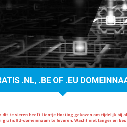
ATIS .NL, .BE OF .EU DOMEINN
m dit te vieren heeft Lientje Hosting gekozen om tijdelijk bij
gratis EU-domeinnaam te leveren. Wacht niet langer en bes