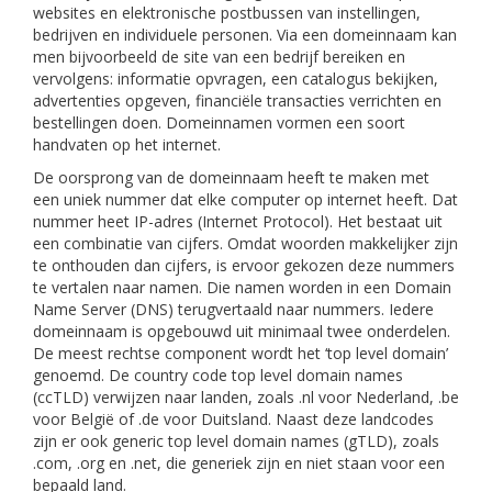
websites en elektronische postbussen van instellingen,
bedrijven en individuele personen. Via een domeinnaam kan
men bijvoorbeeld de site van een bedrijf bereiken en
vervolgens: informatie opvragen, een catalogus bekijken,
advertenties opgeven, financiële transacties verrichten en
bestellingen doen. Domeinnamen vormen een soort
handvaten op het internet.
De oorsprong van de domeinnaam heeft te maken met
een uniek nummer dat elke computer op internet heeft. Dat
nummer heet IP-adres (Internet Protocol). Het bestaat uit
een combinatie van cijfers. Omdat woorden makkelijker zijn
te onthouden dan cijfers, is ervoor gekozen deze nummers
te vertalen naar namen. Die namen worden in een Domain
Name Server (DNS) terugvertaald naar nummers. Iedere
domeinnaam is opgebouwd uit minimaal twee onderdelen.
De meest rechtse component wordt het ‘top level domain’
genoemd. De country code top level domain names
(ccTLD) verwijzen naar landen, zoals .nl voor Nederland, .be
voor België of .de voor Duitsland. Naast deze landcodes
zijn er ook generic top level domain names (gTLD), zoals
.com, .org en .net, die generiek zijn en niet staan voor een
bepaald land.