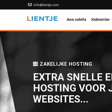
info@lientje.com
Ana səhifə
Xidmətlər
ZAKELIJKE HOSTING
EXTRA SNELLE E
HOSTING VOOR J
WEBSITES...