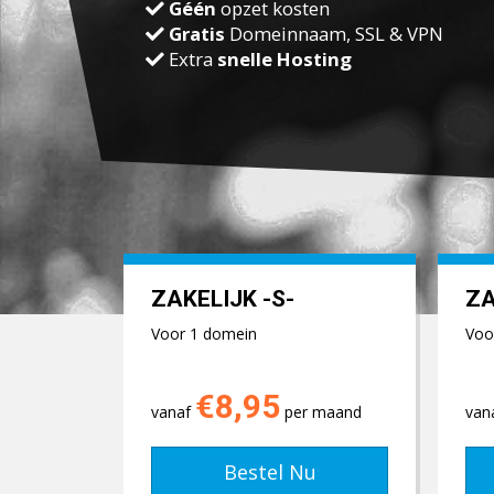
Géén
opzet kosten
Gratis
Domeinnaam, SSL & VPN
Extra
snelle Hosting
ZAKELIJK -S-
ZA
Voor 1 domein
Voo
€8,95
vanaf
per maand
van
Bestel Nu