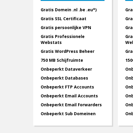
Gratis Domein .nl .be .eu*)
Gra
Gratis SSL Certificaat
Gra
Gratis persoonlijke VPN
Gra
Gratis Professionele
Gra
Webstats
We
Gratis WordPress Beheer
Gra
750 MB Schijfruimte
150
Onbeperkt Dataverkeer
Onb
Onbeperkt Databases
Onb
Onbeperkt FTP Accounts
Onb
Onbeperkt Email Accounts
Onb
Onbeperkt Email Forwarders
Onb
Onbeperkt Sub Domeinen
Onb