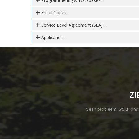
Programmering & Databases...
Email Opties...
Service Level Agreement (SLA)...
Applicaties...
ZI
Geen probleem. Stuur ons e