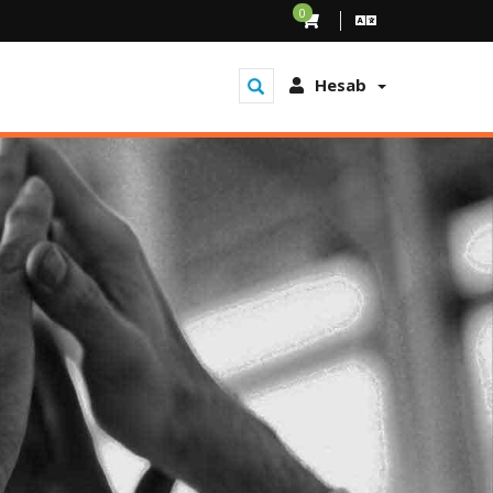
0
Hesab