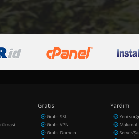
Gratis
Yardım
r
Gratis SSL
Yeni sorğ
rülməsi
Gratis VPN
Məlumat 
Gratis Domein
Server/Şə