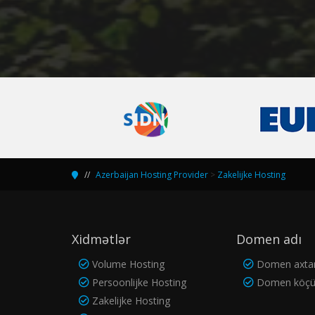
Azerbaijan Hosting Provider
>
Zakelijke Hosting
Xidmətlər
Domen adı
Volume Hosting
Domen axta
Persoonlijke Hosting
Domen köçü
Zakelijke Hosting