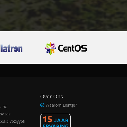
Over Ons
Waarom Lientje?
u aç
bazası
bəkə vəziyyəti