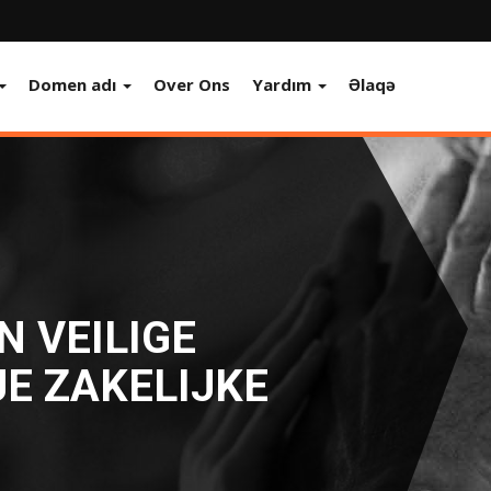
Domen adı
Over Ons
Yardım
Əlaqə
N VEILIGE
E ZAKELIJKE