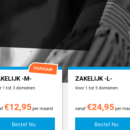
POPULAIR
KELIJK -M-
ZAKELIJK -L-
r 1 tot 3 domeinen
Voor 1 tot 5 domeinen
€12,95
€24,95
af
per maand
vanaf
per ma
Bestel Nu
Bestel Nu